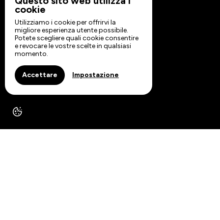
Questo sito web utilizza i
cookie
Utilizziamo i cookie per offrirvi la
migliore esperienza utente possibile.
Potete scegliere quali cookie consentire
e revocare le vostre scelte in qualsiasi
momento.
Accettare
Impostazione
Ispirazioni - Bed and
Breakfast a Saint-Loup-
Géanges