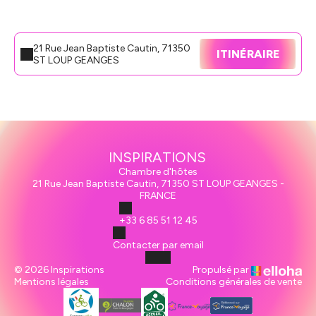
21 Rue Jean Baptiste Cautin, 71350
ITINÉRAIRE
ST LOUP GEANGES
INSPIRATIONS
Chambre d'hôtes
21 Rue Jean Baptiste Cautin, 71350 ST LOUP GEANGES -
FRANCE
+33 6 85 51 12 45
Contacter par email
© 2026 Inspirations
Propulsé par
Mentions légales
Conditions générales de vente