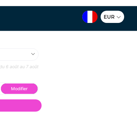
EUR
 du
6 août
au
7 août
Modifier